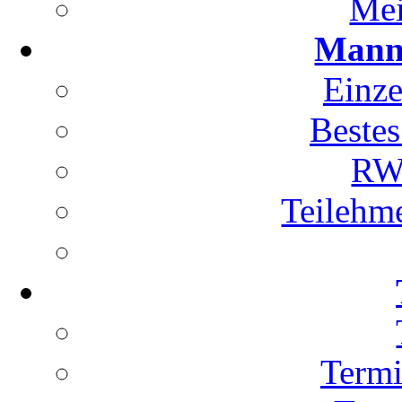
Mei
Manns
Einze
Bestes
RWK
Teilehm
Term