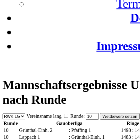
Term
D
Impress
Mannschaftsergebnisse UN
nach Runde
Vereinsname lang
Runde:
Runde
Gauoberliga
Ringe
10
Grünthal-Einh. 2
:
Pfaffing 1
1498
:
14
10
Lappach 1
:
Grünthal-Einh. 1
1483
:
14