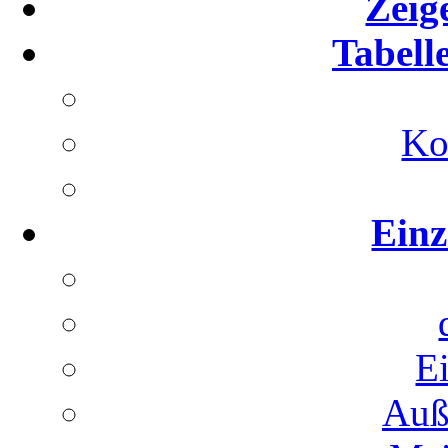
Zeig
Tabell
Ko
Einz
E
Auß