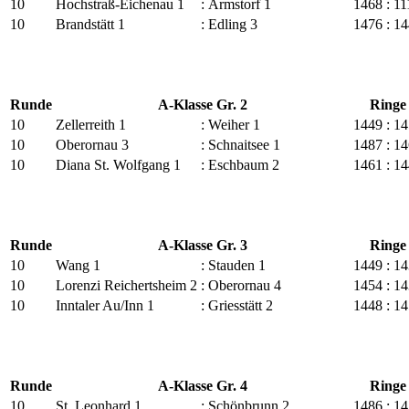
10
Hochstraß-Eichenau 1
:
Armstorf 1
1468
:
11
10
Brandstätt 1
:
Edling 3
1476
:
14
Runde
A-Klasse Gr. 2
Ringe
10
Zellerreith 1
:
Weiher 1
1449
:
14
10
Oberornau 3
:
Schnaitsee 1
1487
:
14
10
Diana St. Wolfgang 1
:
Eschbaum 2
1461
:
14
Runde
A-Klasse Gr. 3
Ringe
10
Wang 1
:
Stauden 1
1449
:
14
10
Lorenzi Reichertsheim 2
:
Oberornau 4
1454
:
14
10
Inntaler Au/Inn 1
:
Griesstätt 2
1448
:
14
Runde
A-Klasse Gr. 4
Ringe
10
St. Leonhard 1
:
Schönbrunn 2
1486
:
14