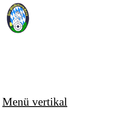
Sportschützengau Wasse
Rundenwettkampf Meldesy
Copyright © 2019 Jürgen Gmell
Menü vertikal