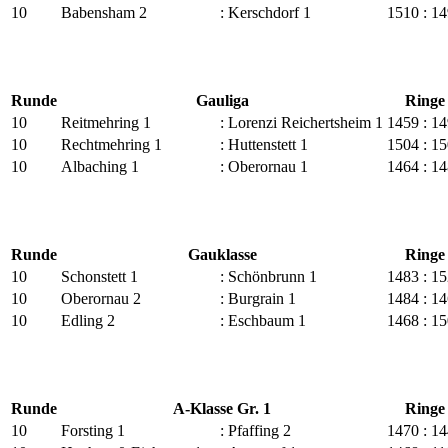
10
Babensham 2
:
Kerschdorf 1
1510
:
14
Runde
Gauliga
Ringe
10
Reitmehring 1
:
Lorenzi Reichertsheim 1
1459
:
14
10
Rechtmehring 1
:
Huttenstett 1
1504
:
15
10
Albaching 1
:
Oberornau 1
1464
:
14
Runde
Gauklasse
Ringe
10
Schonstett 1
:
Schönbrunn 1
1483
:
15
10
Oberornau 2
:
Burgrain 1
1484
:
14
10
Edling 2
:
Eschbaum 1
1468
:
15
Runde
A-Klasse Gr. 1
Ringe
10
Forsting 1
:
Pfaffing 2
1470
:
14