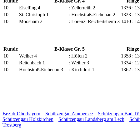
Runde
B-Klasse Gr. 4
Ringe
10
Eiselfing 4
:
Zellerreith 2
1336
:
13
10
St. Christoph 1
:
Hochstraß-Eichenau 2
1323
:
13
10
Moosham 2
:
Lorenzi Reichertsheim 3
1410
:
14
Runde
B-Klasse Gr. 5
Ringe
10
Weiher 4
:
Höfen 2
1358
:
13
10
Rettenbach 1
:
Weiher 3
1334
:
12
10
Hochstraß-Eichenau 3
:
Kirchdorf 1
1362
:
13
Bezirk Oberbayern
Schützengau Ammersee
Schützengau Bad Tö
Schützengau Holzkirchen
Schützengau Landsberg am Lech
Schü
Trostberg