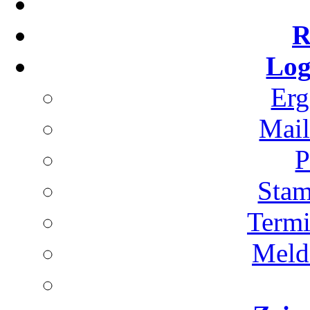
R
Log
Erg
Mai
P
Stam
Term
Meld