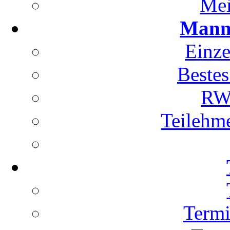
Mei
Manns
Einze
Bestes
RWK
Teilehm
Term