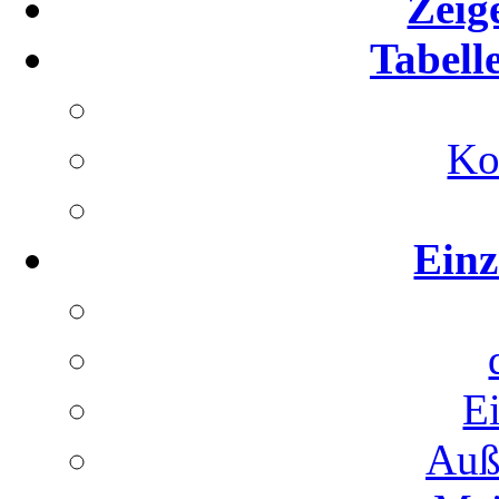
Zeig
Tabell
Ko
Einz
E
Auß