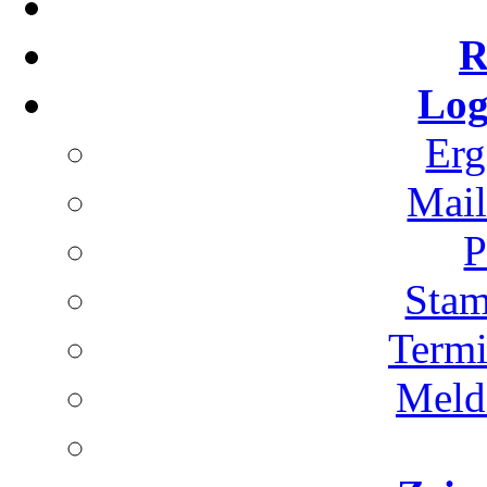
R
Log
Erg
Mai
P
Stam
Term
Meld