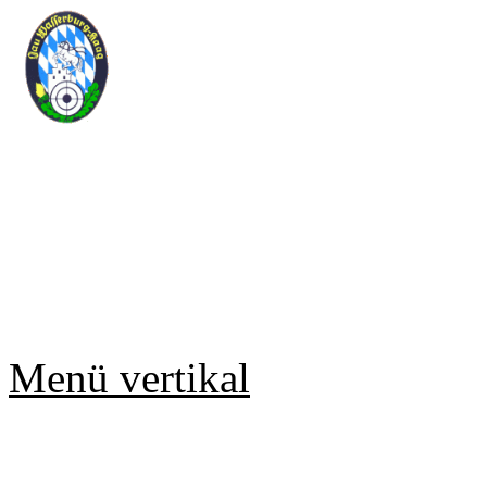
Sportschützengau Wasse
Rundenwettkampf Meldesy
Copyright © 2019 Jürgen Gmell
Menü vertikal