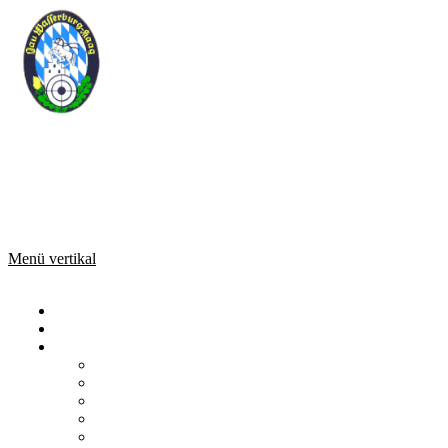
Sportschützengau Wasserburg-Haag
Rundenwettkampf Meldesystem
Copyright © 2019 Jürgen Gmell
Menü vertikal