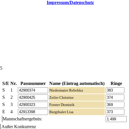
Impressum/Datenschutz
45
S/E
Nr.
Passnummer
Name (Eintrag automatisch)
Ringe
S
1
Niedermaier Rebekka
S
2
Zeiler Christine
S
3
Forster Dominik
E
4
Burgthaler Lisa
Mannschaftsergebnis:
Außer Konkurrenz