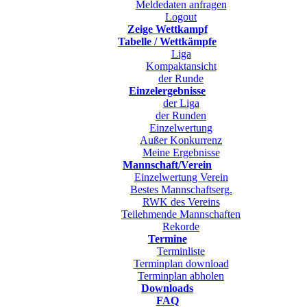
Meldedaten anfragen
Logout
Zeige Wettkampf
Tabelle / Wettkämpfe
Liga
Kompaktansicht
der Runde
Einzelergebnisse
der Liga
der Runden
Einzelwertung
Außer Konkurrenz
Meine Ergebnisse
Mannschaft/Verein
Einzelwertung Verein
Bestes Mannschaftserg.
RWK des Vereins
Teilehmende Mannschaften
Rekorde
Termine
Terminliste
Terminplan download
Terminplan abholen
Downloads
FAQ