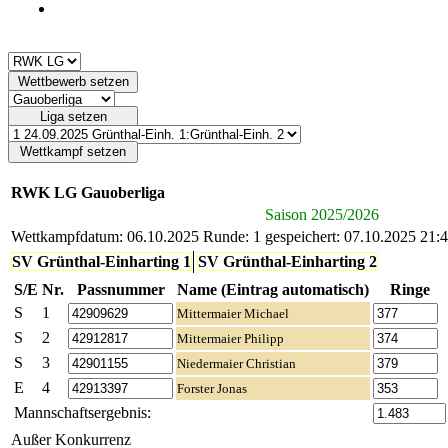
RWK LG Gauoberliga
Saison 2025/2026
Wettkampfdatum: 06.10.2025
Runde: 1
gespeichert: 07.10.2025 21:
SV Grünthal-Einharting 1
SV Grünthal-Einharting 2
S/E
Nr.
Passnummer
Name (Eintrag automatisch)
Ringe
S
1
Mittermaier Michael
S
2
Mittermaier Philipp
S
3
Niedermaier Christian
E
4
Forster Jonas
Mannschaftsergebnis:
Außer Konkurrenz