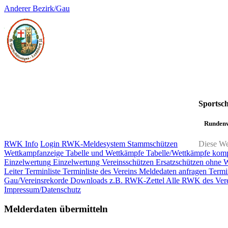
Anderer Bezirk/Gau
Sportsc
Rundenw
RWK Info
Login RWK-Meldesystem
Stammschützen
Diese We
Wettkampfanzeige
Tabelle und Wettkämpfe
Tabelle/Wettkämpfe kom
Einzelwertung
Einzelwertung Vereinsschützen
Ersatzschützen ohne 
Leiter
Terminliste
Terminliste des Vereins
Meldedaten anfragen
Termi
Gau/Vereinsrekorde
Downloads z.B. RWK-Zettel
Alle RWK des Vere
Impressum/Datenschutz
Melderdaten übermitteln