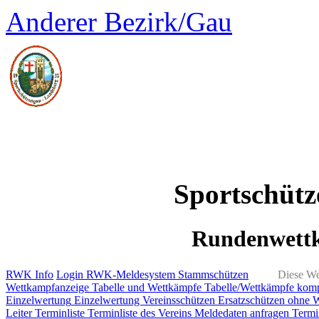
Anderer Bezirk/Gau
Sportschüt
Rundenwett
RWK Info
Login RWK-Meldesystem
Stammschützen
Diese We
Wettkampfanzeige
Tabelle und Wettkämpfe
Tabelle/Wettkämpfe kom
Einzelwertung
Einzelwertung Vereinsschützen
Ersatzschützen ohne 
Leiter
Terminliste
Terminliste des Vereins
Meldedaten anfragen
Termi