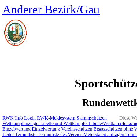
Anderer Bezirk/Gau
Sportschüt
Rundenwett
RWK Info
Login RWK-Meldesystem
Stammschützen
Diese We
Wettkampfanzeige
Tabelle und Wettkämpfe
Tabelle/Wettkämpfe kom
Einzelwertung
Einzelwertung Vereinsschützen
Ersatzschützen ohne 
Leiter
Terminliste
Terminliste des Vereins
Meldedaten anfragen
Termi