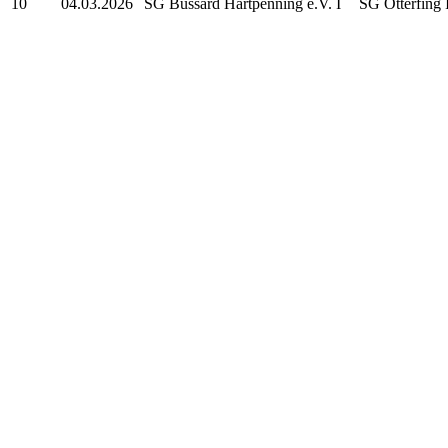
10
04.03.2026
SG Bussard Hartpenning e.V. I
SG Otterfing 