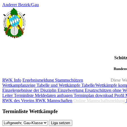
Anderer Bezirk/Gau
Schüt
Rundenw
RWK Info
Ergebnismeldung
Stammschützen
Diese We
Wettkampfanzeige
Tabelle und Wettkämpfe
Tabelle/Wettkämpfe kom
Einzelergebnisse der Disziplin
Einzelwertung
Ersatzschützen ohne W
Leiter
Terminliste
Meldedaten anfragen
Terminplan download
Profil 
RWK des Vereins
RWK Mannschaften
Online Mannschaftsmeldung
Terminliste Wettkämpfe