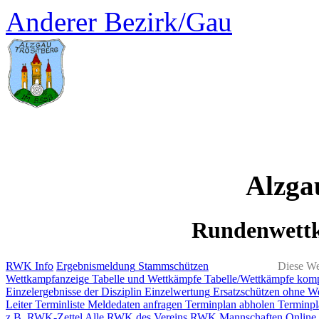
Anderer Bezirk/Gau
Alzga
Rundenwett
RWK Info
Ergebnismeldung
Stammschützen
Diese We
Wettkampfanzeige
Tabelle und Wettkämpfe
Tabelle/Wettkämpfe kom
Einzelergebnisse der Disziplin
Einzelwertung
Ersatzschützen ohne W
Leiter
Terminliste
Meldedaten anfragen
Terminplan abholen
Terminpl
z.B. RWK-Zettel
Alle RWK des Vereins
RWK Mannschaften
Online