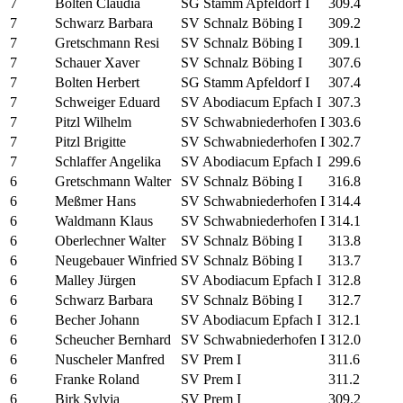
7
Bolten Claudia
SG Stamm Apfeldorf I
309.4
7
Schwarz Barbara
SV Schnalz Böbing I
309.2
7
Gretschmann Resi
SV Schnalz Böbing I
309.1
7
Schauer Xaver
SV Schnalz Böbing I
307.6
7
Bolten Herbert
SG Stamm Apfeldorf I
307.4
7
Schweiger Eduard
SV Abodiacum Epfach I
307.3
7
Pitzl Wilhelm
SV Schwabniederhofen I
303.6
7
Pitzl Brigitte
SV Schwabniederhofen I
302.7
7
Schlaffer Angelika
SV Abodiacum Epfach I
299.6
6
Gretschmann Walter
SV Schnalz Böbing I
316.8
6
Meßmer Hans
SV Schwabniederhofen I
314.4
6
Waldmann Klaus
SV Schwabniederhofen I
314.1
6
Oberlechner Walter
SV Schnalz Böbing I
313.8
6
Neugebauer Winfried
SV Schnalz Böbing I
313.7
6
Malley Jürgen
SV Abodiacum Epfach I
312.8
6
Schwarz Barbara
SV Schnalz Böbing I
312.7
6
Becher Johann
SV Abodiacum Epfach I
312.1
6
Scheucher Bernhard
SV Schwabniederhofen I
312.0
6
Nuscheler Manfred
SV Prem I
311.6
6
Franke Roland
SV Prem I
311.2
6
Birk Sylvia
SV Prem I
309.2