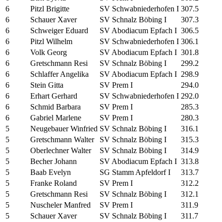
6
Pitzl Brigitte
SV Schwabniederhofen I
307.5
6
Schauer Xaver
SV Schnalz Böbing I
307.3
6
Schweiger Eduard
SV Abodiacum Epfach I
306.5
6
Pitzl Wilhelm
SV Schwabniederhofen I
306.1
6
Volk Georg
SV Abodiacum Epfach I
301.8
6
Gretschmann Resi
SV Schnalz Böbing I
299.2
6
Schlaffer Angelika
SV Abodiacum Epfach I
298.9
6
Stein Gitta
SV Prem I
294.0
6
Erhart Gerhard
SV Schwabniederhofen I
292.0
6
Schmid Barbara
SV Prem I
285.3
6
Gabriel Marlene
SV Prem I
280.3
5
Neugebauer Winfried
SV Schnalz Böbing I
316.1
5
Gretschmann Walter
SV Schnalz Böbing I
315.3
5
Oberlechner Walter
SV Schnalz Böbing I
314.9
5
Becher Johann
SV Abodiacum Epfach I
313.8
5
Baab Evelyn
SG Stamm Apfeldorf I
313.7
5
Franke Roland
SV Prem I
312.2
5
Gretschmann Resi
SV Schnalz Böbing I
312.1
5
Nuscheler Manfred
SV Prem I
311.9
5
Schauer Xaver
SV Schnalz Böbing I
311.7