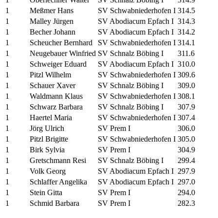
1
Meßmer Hans
SV Schwabniederhofen I
314.5
1
Malley Jürgen
SV Abodiacum Epfach I
314.3
1
Becher Johann
SV Abodiacum Epfach I
314.2
1
Scheucher Bernhard
SV Schwabniederhofen I
314.1
1
Neugebauer Winfried
SV Schnalz Böbing I
311.6
1
Schweiger Eduard
SV Abodiacum Epfach I
310.0
1
Pitzl Wilhelm
SV Schwabniederhofen I
309.6
1
Schauer Xaver
SV Schnalz Böbing I
309.0
1
Waldmann Klaus
SV Schwabniederhofen I
308.1
1
Schwarz Barbara
SV Schnalz Böbing I
307.9
1
Haertel Maria
SV Schwabniederhofen I
307.4
1
Jörg Ulrich
SV Prem I
306.0
1
Pitzl Brigitte
SV Schwabniederhofen I
305.0
1
Birk Sylvia
SV Prem I
304.9
1
Gretschmann Resi
SV Schnalz Böbing I
299.4
1
Volk Georg
SV Abodiacum Epfach I
297.9
1
Schlaffer Angelika
SV Abodiacum Epfach I
297.0
1
Stein Gitta
SV Prem I
294.0
1
Schmid Barbara
SV Prem I
282.3