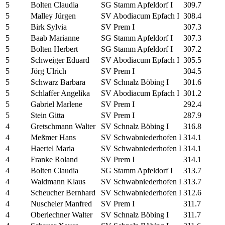
5
Bolten Claudia
SG Stamm Apfeldorf I
309.7
5
Malley Jürgen
SV Abodiacum Epfach I
308.4
5
Birk Sylvia
SV Prem I
307.3
5
Baab Marianne
SG Stamm Apfeldorf I
307.3
5
Bolten Herbert
SG Stamm Apfeldorf I
307.2
5
Schweiger Eduard
SV Abodiacum Epfach I
305.5
5
Jörg Ulrich
SV Prem I
304.5
5
Schwarz Barbara
SV Schnalz Böbing I
301.6
5
Schlaffer Angelika
SV Abodiacum Epfach I
301.2
5
Gabriel Marlene
SV Prem I
292.4
5
Stein Gitta
SV Prem I
287.9
4
Gretschmann Walter
SV Schnalz Böbing I
316.8
4
Meßmer Hans
SV Schwabniederhofen I
314.1
4
Haertel Maria
SV Schwabniederhofen I
314.1
4
Franke Roland
SV Prem I
314.1
4
Bolten Claudia
SG Stamm Apfeldorf I
313.7
4
Waldmann Klaus
SV Schwabniederhofen I
313.7
4
Scheucher Bernhard
SV Schwabniederhofen I
312.6
4
Nuscheler Manfred
SV Prem I
311.7
4
Oberlechner Walter
SV Schnalz Böbing I
311.7