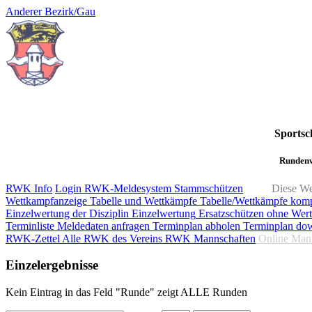
Anderer Bezirk/Gau
Sportsc
Rundenw
RWK Info
Login RWK-Meldesystem
Stammschützen
Diese We
Wettkampfanzeige
Tabelle und Wettkämpfe
Tabelle/Wettkämpfe kom
Einzelwertung der Disziplin
Einzelwertung
Ersatzschützen ohne Wer
Terminliste
Meldedaten anfragen
Terminplan abholen
Terminplan do
RWK-Zettel
Alle RWK des Vereins
RWK Mannschaften
Online Man
Einzelergebnisse
Kein Eintrag in das Feld "Runde" zeigt ALLE Runden