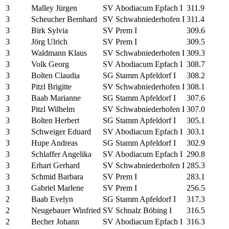
3
Malley Jürgen
SV Abodiacum Epfach I
311.9
3
Scheucher Bernhard
SV Schwabniederhofen I
311.4
3
Birk Sylvia
SV Prem I
309.6
3
Jörg Ulrich
SV Prem I
309.5
3
Waldmann Klaus
SV Schwabniederhofen I
309.3
3
Volk Georg
SV Abodiacum Epfach I
308.7
3
Bolten Claudia
SG Stamm Apfeldorf I
308.2
3
Pitzl Brigitte
SV Schwabniederhofen I
308.1
3
Baab Marianne
SG Stamm Apfeldorf I
307.6
3
Pitzl Wilhelm
SV Schwabniederhofen I
307.0
3
Bolten Herbert
SG Stamm Apfeldorf I
305.1
3
Schweiger Eduard
SV Abodiacum Epfach I
303.1
3
Hupe Andreas
SG Stamm Apfeldorf I
302.9
3
Schlaffer Angelika
SV Abodiacum Epfach I
290.8
3
Erhart Gerhard
SV Schwabniederhofen I
285.3
3
Schmid Barbara
SV Prem I
283.1
3
Gabriel Marlene
SV Prem I
256.5
2
Baab Evelyn
SG Stamm Apfeldorf I
317.3
2
Neugebauer Winfried
SV Schnalz Böbing I
316.5
2
Becher Johann
SV Abodiacum Epfach I
316.3