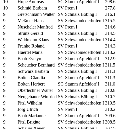
10
Hupe Andreas
SG Stamm Apfeldorf I
298.6
10
Schmid Barbara
SV Prem I
277.8
9
Gretschmann Walter
SV Schnalz Böbing I
316.1
9
Meßmer Hans
SV Schwabniederhofen I
315.5
9
Nuscheler Manfred
SV Prem I
314.6
9
Strunz Gerald
SV Schnalz Böbing I
314.5
9
Waldmann Klaus
SV Schwabniederhofen I
314.4
9
Franke Roland
SV Prem I
314.3
9
Haertel Maria
SV Schwabniederhofen I
313.2
9
Baab Evelyn
SG Stamm Apfeldorf I
312.9
9
Scheucher Bernhard
SV Schwabniederhofen I
311.5
9
Schwarz Barbara
SV Schnalz Böbing I
311.3
9
Bolten Claudia
SG Stamm Apfeldorf I
311.3
9
Bolten Herbert
SG Stamm Apfeldorf I
311.0
9
Oberlechner Walter
SV Schnalz Böbing I
310.8
9
Neugebauer Winfried
SV Schnalz Böbing I
310.7
9
Pitzl Wilhelm
SV Schwabniederhofen I
310.5
9
Jörg Ulrich
SV Prem I
310.2
9
Baab Marianne
SG Stamm Apfeldorf I
309.6
9
Pitzl Brigitte
SV Schwabniederhofen I
308.5
9
Schauer Xaver
SV Schnalz Böbing I
307.5