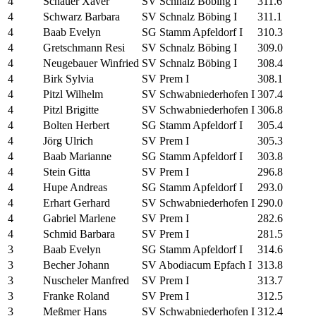
4
Schauer Xaver
SV Schnalz Böbing I
311.6
4
Schwarz Barbara
SV Schnalz Böbing I
311.1
4
Baab Evelyn
SG Stamm Apfeldorf I
310.3
4
Gretschmann Resi
SV Schnalz Böbing I
309.0
4
Neugebauer Winfried
SV Schnalz Böbing I
308.4
4
Birk Sylvia
SV Prem I
308.1
4
Pitzl Wilhelm
SV Schwabniederhofen I
307.4
4
Pitzl Brigitte
SV Schwabniederhofen I
306.8
4
Bolten Herbert
SG Stamm Apfeldorf I
305.4
4
Jörg Ulrich
SV Prem I
305.3
4
Baab Marianne
SG Stamm Apfeldorf I
303.8
4
Stein Gitta
SV Prem I
296.8
4
Hupe Andreas
SG Stamm Apfeldorf I
293.0
4
Erhart Gerhard
SV Schwabniederhofen I
290.0
4
Gabriel Marlene
SV Prem I
282.6
4
Schmid Barbara
SV Prem I
281.5
3
Baab Evelyn
SG Stamm Apfeldorf I
314.6
3
Becher Johann
SV Abodiacum Epfach I
313.8
3
Nuscheler Manfred
SV Prem I
313.7
3
Franke Roland
SV Prem I
312.5
3
Meßmer Hans
SV Schwabniederhofen I
312.4