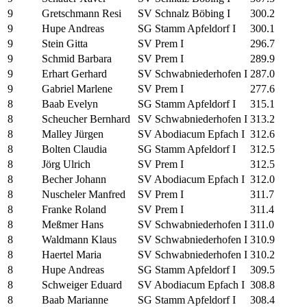
9
Gretschmann Resi
SV Schnalz Böbing I
300.2
9
Hupe Andreas
SG Stamm Apfeldorf I
300.1
9
Stein Gitta
SV Prem I
296.7
9
Schmid Barbara
SV Prem I
289.9
9
Erhart Gerhard
SV Schwabniederhofen I
287.0
9
Gabriel Marlene
SV Prem I
277.6
8
Baab Evelyn
SG Stamm Apfeldorf I
315.1
8
Scheucher Bernhard
SV Schwabniederhofen I
313.2
8
Malley Jürgen
SV Abodiacum Epfach I
312.6
8
Bolten Claudia
SG Stamm Apfeldorf I
312.5
8
Jörg Ulrich
SV Prem I
312.5
8
Becher Johann
SV Abodiacum Epfach I
312.0
8
Nuscheler Manfred
SV Prem I
311.7
8
Franke Roland
SV Prem I
311.4
8
Meßmer Hans
SV Schwabniederhofen I
311.0
8
Waldmann Klaus
SV Schwabniederhofen I
310.9
8
Haertel Maria
SV Schwabniederhofen I
310.2
8
Hupe Andreas
SG Stamm Apfeldorf I
309.5
8
Schweiger Eduard
SV Abodiacum Epfach I
308.8
8
Baab Marianne
SG Stamm Apfeldorf I
308.4