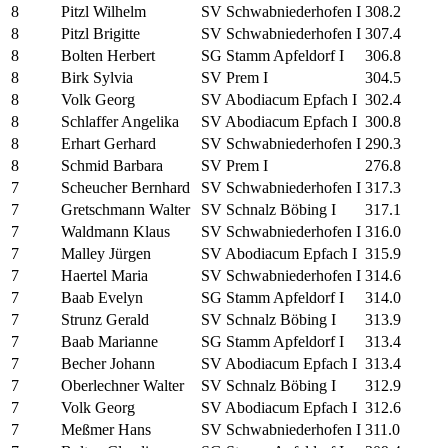
8
Pitzl Wilhelm
SV Schwabniederhofen I
308.2
8
Pitzl Brigitte
SV Schwabniederhofen I
307.4
8
Bolten Herbert
SG Stamm Apfeldorf I
306.8
8
Birk Sylvia
SV Prem I
304.5
8
Volk Georg
SV Abodiacum Epfach I
302.4
8
Schlaffer Angelika
SV Abodiacum Epfach I
300.8
8
Erhart Gerhard
SV Schwabniederhofen I
290.3
8
Schmid Barbara
SV Prem I
276.8
7
Scheucher Bernhard
SV Schwabniederhofen I
317.3
7
Gretschmann Walter
SV Schnalz Böbing I
317.1
7
Waldmann Klaus
SV Schwabniederhofen I
316.0
7
Malley Jürgen
SV Abodiacum Epfach I
315.9
7
Haertel Maria
SV Schwabniederhofen I
314.6
7
Baab Evelyn
SG Stamm Apfeldorf I
314.0
7
Strunz Gerald
SV Schnalz Böbing I
313.9
7
Baab Marianne
SG Stamm Apfeldorf I
313.4
7
Becher Johann
SV Abodiacum Epfach I
313.4
7
Oberlechner Walter
SV Schnalz Böbing I
312.9
7
Volk Georg
SV Abodiacum Epfach I
312.6
7
Meßmer Hans
SV Schwabniederhofen I
311.0