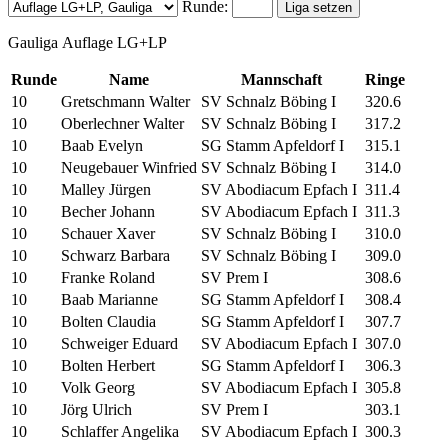
Runde:
Gauliga Auflage LG+LP
Runde
Name
Mannschaft
Ringe
10
Gretschmann Walter
SV Schnalz Böbing I
320.6
10
Oberlechner Walter
SV Schnalz Böbing I
317.2
10
Baab Evelyn
SG Stamm Apfeldorf I
315.1
10
Neugebauer Winfried
SV Schnalz Böbing I
314.0
10
Malley Jürgen
SV Abodiacum Epfach I
311.4
10
Becher Johann
SV Abodiacum Epfach I
311.3
10
Schauer Xaver
SV Schnalz Böbing I
310.0
10
Schwarz Barbara
SV Schnalz Böbing I
309.0
10
Franke Roland
SV Prem I
308.6
10
Baab Marianne
SG Stamm Apfeldorf I
308.4
10
Bolten Claudia
SG Stamm Apfeldorf I
307.7
10
Schweiger Eduard
SV Abodiacum Epfach I
307.0
10
Bolten Herbert
SG Stamm Apfeldorf I
306.3
10
Volk Georg
SV Abodiacum Epfach I
305.8
10
Jörg Ulrich
SV Prem I
303.1
10
Schlaffer Angelika
SV Abodiacum Epfach I
300.3