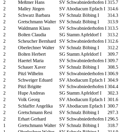
2
Meßmer Hans
SV Schwabniederhofen I
315.7
2
Malley Jürgen
SV Abodiacum Epfach I
314.6
2
Schwarz Barbara
SV Schnalz Böbing I
314.3
2
Gretschmann Walter
SV Schnalz Böbing I
313.9
2
Waldmann Klaus
SV Schwabniederhofen I
313.5
2
Bolten Claudia
SG Stamm Apfeldorf I
313.2
2
Scheucher Bernhard
SV Schwabniederhofen I
312.6
2
Oberlechner Walter
SV Schnalz Böbing I
312.2
2
Bolten Herbert
SG Stamm Apfeldorf I
309.7
2
Haertel Maria
SV Schwabniederhofen I
309.7
2
Schauer Xaver
SV Schnalz Böbing I
308.5
2
Pitzl Wilhelm
SV Schwabniederhofen I
306.9
2
Schweiger Eduard
SV Abodiacum Epfach I
304.9
2
Pitzl Brigitte
SV Schwabniederhofen I
304.4
2
Hupe Andreas
SG Stamm Apfeldorf I
302.3
2
Volk Georg
SV Abodiacum Epfach I
301.6
2
Schlaffer Angelika
SV Abodiacum Epfach I
300.7
2
Gretschmann Resi
SV Schnalz Böbing I
297.3
2
Erhart Gerhard
SV Schwabniederhofen I
296.5
1
Gretschmann Walter
SV Schnalz Böbing I
318.7
1
Oberlechner Walter
SV Schnalz Böbing I
314.9