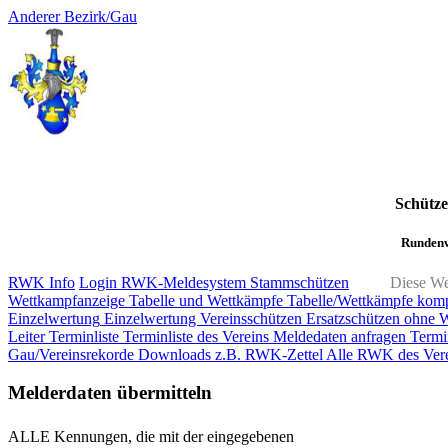
Anderer Bezirk/Gau
Schütz
Rundenw
RWK Info
Login RWK-Meldesystem
Stammschützen
Diese We
Wettkampfanzeige
Tabelle und Wettkämpfe
Tabelle/Wettkämpfe kom
Einzelwertung
Einzelwertung Vereinsschützen
Ersatzschützen ohne 
Leiter
Terminliste
Terminliste des Vereins
Meldedaten anfragen
Termi
Gau/Vereinsrekorde
Downloads z.B. RWK-Zettel
Alle RWK des Vere
Melderdaten übermitteln
ALLE Kennungen, die mit der eingegebenen