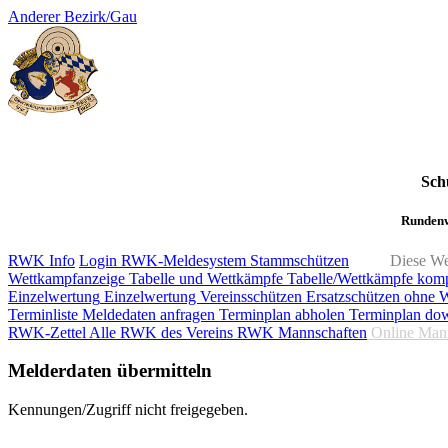
Anderer Bezirk/Gau
Sch
Rundenw
RWK Info
Login RWK-Meldesystem
Stammschützen
Diese We
Wettkampfanzeige
Tabelle und Wettkämpfe
Tabelle/Wettkämpfe kom
Einzelwertung
Einzelwertung Vereinsschützen
Ersatzschützen ohne 
Terminliste
Meldedaten anfragen
Terminplan abholen
Terminplan do
RWK-Zettel
Alle RWK des Vereins
RWK Mannschaften
Online Man
Melderdaten übermitteln
Kennungen/Zugriff nicht freigegeben.