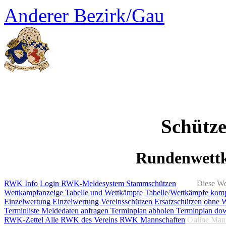
Anderer Bezirk/Gau
Schütz
Rundenwett
RWK Info
Login RWK-Meldesystem
Stammschützen
Diese We
Wettkampfanzeige
Tabelle und Wettkämpfe
Tabelle/Wettkämpfe kom
Einzelwertung
Einzelwertung Vereinsschützen
Ersatzschützen ohne 
Terminliste
Meldedaten anfragen
Terminplan abholen
Terminplan do
RWK-Zettel
Alle RWK des Vereins
RWK Mannschaften
Online Man