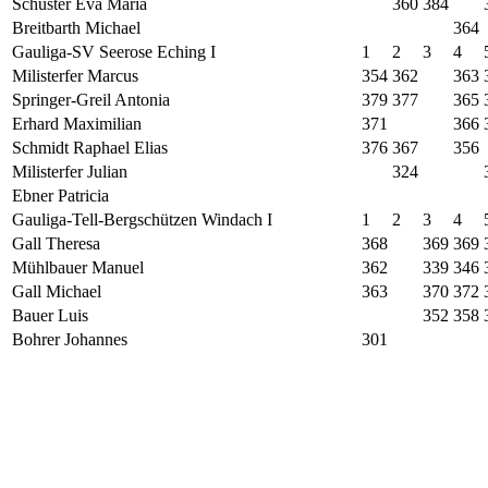
Schuster Eva Maria
360
384
Breitbarth Michael
364
Gauliga-SV Seerose Eching I
1
2
3
4
Milisterfer Marcus
354
362
363
Springer-Greil Antonia
379
377
365
Erhard Maximilian
371
366
Schmidt Raphael Elias
376
367
356
Milisterfer Julian
324
Ebner Patricia
Gauliga-Tell-Bergschützen Windach I
1
2
3
4
Gall Theresa
368
369
369
Mühlbauer Manuel
362
339
346
Gall Michael
363
370
372
Bauer Luis
352
358
Bohrer Johannes
301