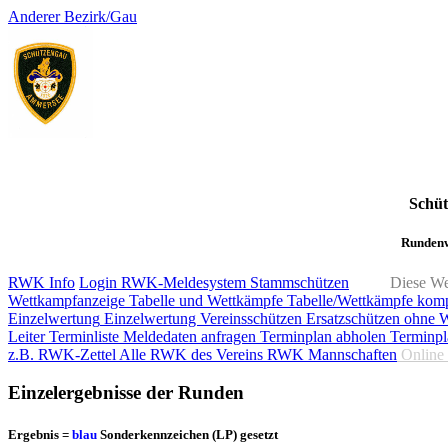
Anderer Bezirk/Gau
Schü
Rundenw
RWK Info
Login RWK-Meldesystem
Stammschützen
Diese We
Wettkampfanzeige
Tabelle und Wettkämpfe
Tabelle/Wettkämpfe kom
Einzelwertung
Einzelwertung Vereinsschützen
Ersatzschützen ohne 
Leiter
Terminliste
Meldedaten anfragen
Terminplan abholen
Terminpl
z.B. RWK-Zettel
Alle RWK des Vereins
RWK Mannschaften
Online
Einzelergebnisse der Runden
Ergebnis =
blau
Sonderkennzeichen (LP) gesetzt