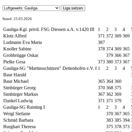
Stand: 25.03.2026
Gauliga-Kgl. privil. FSG Diessen a.A. v.1420 III
1
2
3
4
Klotz Alfred
371
372
369
369
Ludmann Eva Maria
387
Knoller Sabine
378
374
369
365
Grobbrügge Oskar
379
366
367
Pielke Gesa
373
380
373
367
Gauliga-SG "Martinsschützen" Dettenhofen e.V. I
1
2
3
4
Baur Harald
Baur Michael
365
364
360
Simbürger Georg
370
368
375
Simbürger Markus
367
362
369
Dankel Ludwig
371
371
379
Gauliga-SG Raisting I
1
2
3
4
Weigl Stefanie
370
367
365
Schmid Barbara
383
385
394
Burghart Theresa
375
378
373