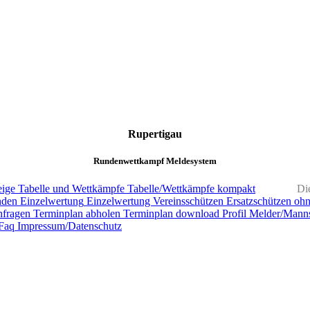
Rupertigau
Rundenwettkampf Meldesystem
ige
Tabelle und Wettkämpfe
Tabelle/Wettkämpfe kompakt
Di
nden
Einzelwertung
Einzelwertung Vereinsschützen
Ersatzschützen oh
nfragen
Terminplan abholen
Terminplan download
Profil Melder/Manns
Faq
Impressum/Datenschutz