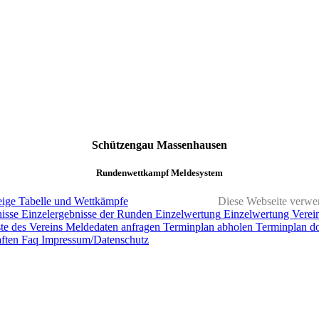
Schützengau Massenhausen
Rundenwettkampf Meldesystem
ige
Tabelle und Wettkämpfe
Diese Webseite verwen
isse
Einzelergebnisse der Runden
Einzelwertung
Einzelwertung Verei
te des Vereins
Meldedaten anfragen
Terminplan abholen
Terminplan d
ften
Faq
Impressum/Datenschutz