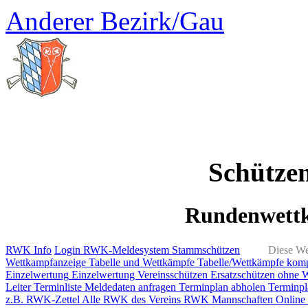
Anderer Bezirk/Gau
Schütze
Rundenwett
RWK Info
Login RWK-Meldesystem
Stammschützen
Diese We
Wettkampfanzeige
Tabelle und Wettkämpfe
Tabelle/Wettkämpfe kom
Einzelwertung
Einzelwertung Vereinsschützen
Ersatzschützen ohne 
Leiter
Terminliste
Meldedaten anfragen
Terminplan abholen
Terminpl
z.B. RWK-Zettel
Alle RWK des Vereins
RWK Mannschaften
Online